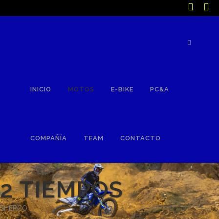
Búsqueda
de
productos
INICIO
MOTOS
E-BIKE
PC&A
COMPAÑÍA
TEAM
CONTACTO
2 TIEMPOS
SHERCO