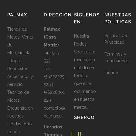
PALMAX
DIRECCIÓN
SÍGUENOS
NUESTRAS
EN:
POLÍTICAS
Tienda de
Palmax
Políticas de
Nuestra
Motos, Venta
(Casa
Privacidad
Redes
de
Matriz)
Sociales te
Motocicletas
Lira 525 –
Términos y
mantendrá
, Ropa,
533
condiciones
n al día en
Repuestos,
Tel:
Tienda
todo lo
Accesorios y
+56222229
que esta
Servicio
526 |
ocurriendo
Técnico de
+56228301
en nuestra
Motos.
229
marca…
Encuentra en
contacto@
nuestras
palmax.cl
SHERCO
tiendas todo
Horarios
lo que
Tiendas