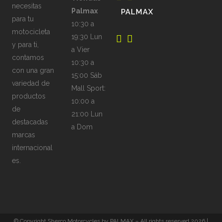
necesitas
Palmax
PALMAX
para tu
10:30 a
motocicleta
19:30 Lun
y para ti,
a Vier
contamos
10:30 a
con una gran
15:00 Sáb
variedad de
Mall Sport:
productos
10:00 a
de
21:00 Lun
destacadas
a Dom
marcas
internacional
es.
© Copyright Sherco Motorcycles by PALMAX – All rights reserved 2026 |