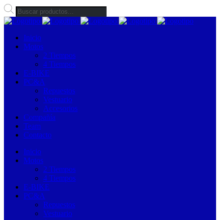
Búsqueda
de
productos
Inicio
Motos
2 Tiempos
4 Tiempos
E-BIKE
PC&A
Repuestos
Vestuario
Accesorios
Compañía
Team
Contacto
Inicio
Motos
2 Tiempos
4 Tiempos
E-BIKE
PC&A
Repuestos
Vestuario