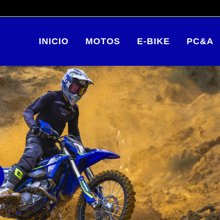
INICIO
MOTOS
E-BIKE
PC&A
O