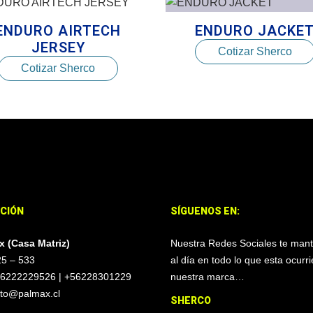
ENDURO AIRTECH
ENDURO JACKE
JERSEY
Cotizar Sherco
Cotizar Sherco
CCIÓN
SÍGUENOS EN:
x (Casa Matriz)
Nuestra Redes Sociales te man
25 – 533
al día en todo lo que esta ocurr
+56222229526 | +56228301229
nuestra marca…
cto@palmax.cl
SHERCO