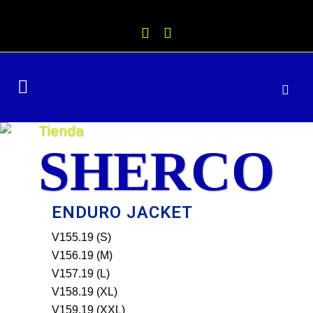
Búsqueda
de
productos
Tienda
SHERCO
ENDURO JACKET
V155.19 (S)
V156.19 (M)
V157.19 (L)
V158.19 (XL)
V159.19 (XXL)