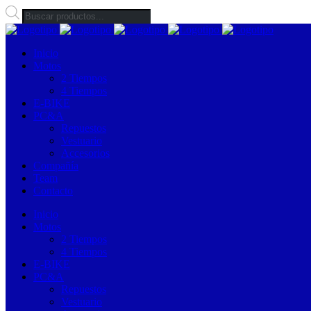
Búsqueda
de
productos
Inicio
Motos
2 Tiempos
4 Tiempos
E-BIKE
PC&A
Repuestos
Vestuario
Accesorios
Compañía
Team
Contacto
Inicio
Motos
2 Tiempos
4 Tiempos
E-BIKE
PC&A
Repuestos
Vestuario